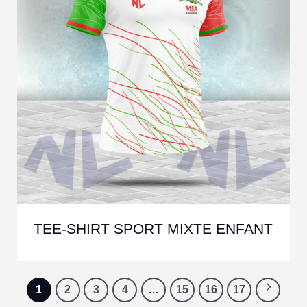
TEE-SHIRT SPORT MIXTE ENFANT
1
2
3
4
…
15
16
17