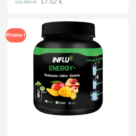
21.90
€
17.52
€
Promo !