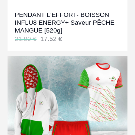
PENDANT L’EFFORT- BOISSON
INFLU8 ENERGY+ Saveur PÊCHE
MANGUE [520g]
21.90
€
17.52
€