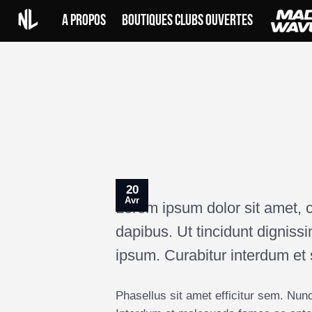
Skip
A PROPOS
BOUTIQUES CLUBS OUVERTES
to
content
20
Avr
Lorem ipsum dolor sit amet, con
dapibus. Ut tincidunt dignissi
ipsum. Curabitur interdum et
Phasellus sit amet efficitur sem. Nunc