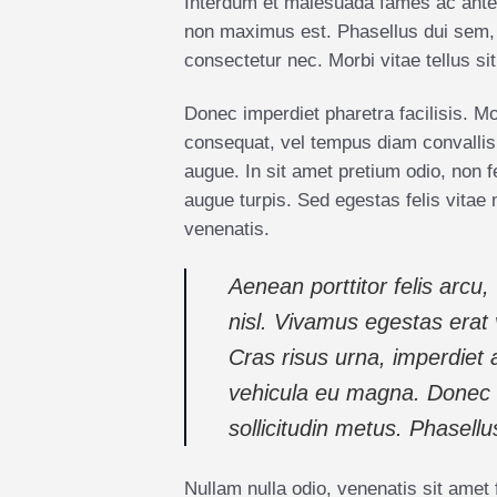
Interdum et malesuada fames ac ante i
non maximus est. Phasellus dui sem, 
consectetur nec. Morbi vitae tellus si
Donec imperdiet pharetra facilisis. M
consequat, vel tempus diam convalli
augue. In sit amet pretium odio, non 
augue turpis. Sed egestas felis vitae 
venenatis.
Aenean porttitor felis arcu,
nisl. Vivamus egestas erat 
Cras risus urna, imperdiet a
vehicula eu magna. Donec 
sollicitudin metus. Phasellu
Nullam nulla odio, venenatis sit amet