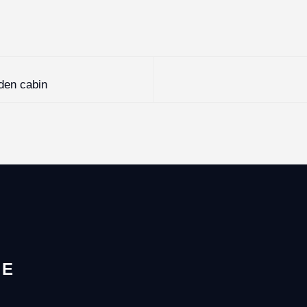
oden cabin
LE