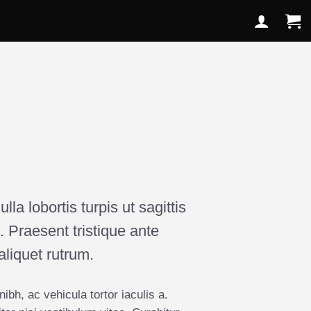
d
la lobortis turpis ut sagittis
. Praesent tristique ante
liquet rutrum.
ibh, ac vehicula tortor iaculis a.