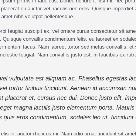
psum primis in faucibus. Donec hendrerit nisi mi, nec porttit
placerat eu auctor vel, iaculis nec eros. Quisque imperdiet
t amet nibh volutpat pellentesque.
orbi feugiat suscipit ex, vel ornare purus consectetur sit 
s. Quisque convallis condimentum felis, eu laoreet ex sod
fermentum lacus. Nam laoreet tortor sed metus convallis, et
molestie feugiat. Nam convallis justo est, in faucibus ex ru
 vel vulputate est aliquam ac. Phasellus egestas la
vel tortor finibus tincidunt. Aenean id accumsan n
t placerat et, cursus nec dui. Donec justo elit, imp
eget magna iaculis justo elementum porta. Mauris
s quis eros condimentum, sodales leo ut, tincidunt 
 felis in, auctor rhoncus mi. Nam odio urna, tincidunt sit am