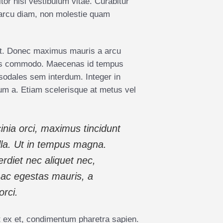
or nisi vestibulum vitae. Curabitur
 arcu diam, non molestie quam
amet. Donec maximus mauris a arcu
ales commodo. Maecenas id tempus
 sodales sem interdum. Integer in
trum a. Etiam scelerisque at metus vel
cinia orci, maximus tincidunt
ulla. Ut in tempus magna.
erdiet nec aliquet nec,
 ac egestas mauris, a
orci.
et ex et, condimentum pharetra sapien.