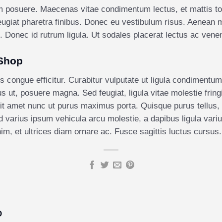
posuere. Maecenas vitae condimentum lectus, et mattis torto
feugiat pharetra finibus. Donec eu vestibulum risus. Aenean m
o. Donec id rutrum ligula. Ut sodales placerat lectus ac venen
 Shop
congue efficitur. Curabitur vulputate ut ligula condimentum 
 ut, posuere magna. Sed feugiat, ligula vitae molestie fringil
it amet nunc ut purus maximus porta. Quisque purus tellus, so
ed varius ipsum vehicula arcu molestie, a dapibus ligula variu
im, et ultrices diam ornare ac. Fusce sagittis luctus cursus.
D